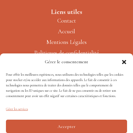
Liens utiles
Contac
t
Accueil
Mentions Légales
Politiques de confidentialité
Gérer le consentement
Charte de qualité
Pour offrir les meilleures expériences, nous utilisons des technologies telles que les cookies
pour stocker et/ou accéder aux informations des appareils. Le fait de consentir à ces
technologies nous permettra de traiter des données telles que le comportement de
navigation ou les ID uniques sur ce site. Le fait de ne pas consentir ou de retirer son
consentement peut avoir un effet négatif sur certaines caractéristiques et fonctions.
Gérer les services
Accepter