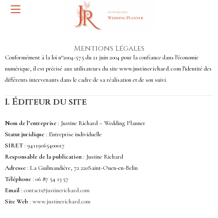
Mentions Légales
Conformément à la loi n°2004-575 du 21 juin 2004 pour la confiance dans l’économie
numérique, il est précisé aux utilisateurs du site
www.justinerichard.com
l’identité des
différents intervenants dans le cadre de sa réalisation et de son suivi.
1.
Éditeur du site
Nom de l’entreprise
: Justine Richard – Wedding Planner
Statut juridique
: Entreprise individuelle
SIRET
: 94119065400017
Responsable de la publication
: Justine Richard
Adresse
: La Guilmaudière, 72 220Saint-Ouen-en-Belin
Téléphone
: 06 87 54 13 57
Email
:
contact@justinerichard.com
Site Web
:
www.justinerichard.com